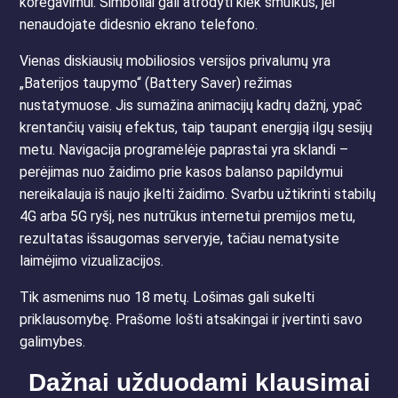
koregavimui. Simboliai gali atrodyti kiek smulkūs, jei
nenaudojate didesnio ekrano telefono.
Vienas diskiausių mobiliosios versijos privalumų yra
„Baterijos taupymo“ (Battery Saver) režimas
nustatymuose. Jis sumažina animacijų kadrų dažnį, ypač
krentančių vaisių efektus, taip taupant energiją ilgų sesijų
metu. Navigacija programėlėje paprastai yra sklandi –
perėjimas nuo žaidimo prie kasos balanso papildymui
nereikalauja iš naujo įkelti žaidimo. Svarbu užtikrinti stabilų
4G arba 5G ryšį, nes nutrūkus internetui premijos metu,
rezultatas išsaugomas serveryje, tačiau nematysite
laimėjimo vizualizacijos.
Tik asmenims nuo 18 metų. Lošimas gali sukelti
priklausomybę. Prašome lošti atsakingai ir įvertinti savo
galimybes.
Dažnai užduodami klausimai