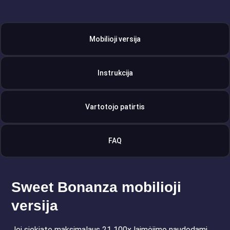
Mobilioji versija
Instrukcija
Vartotojo patirtis
FAQ
Sweet Bonanza mobilioji
versija
Jei siekiate maksimalaus 21 100x laimėjimo naudodami