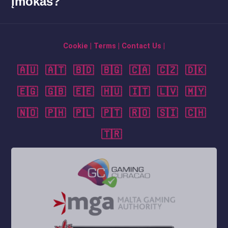
įmokas?
Cookie
|
Terms
|
Contact Us
|
🇦🇺
🇦🇹
🇧🇩
🇧🇬
🇨🇦
🇨🇿
🇩🇰
🇪🇬
🇬🇧
🇪🇪
🇭🇺
🇮🇹
🇱🇻
🇲🇾
🇳🇴
🇵🇭
🇵🇱
🇵🇹
🇷🇴
🇸🇮
🇨🇭
🇹🇷