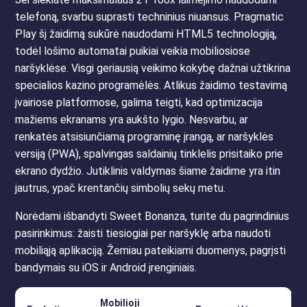
telefoną, svarbu suprasti techninius niuansus. Pragmatic
Play šį žaidimą sukūrė naudodami HTML5 technologiją,
todėl lošimo automatai puikiai veikia mobiliosiose
naršyklėse. Visgi geriausią veikimo kokybę dažnai užtikrina
specialios kazino programėlės. Atlikus žaidimo testavimą
įvairiose platformose, galima teigti, kad optimizacija
mažiems ekranams yra aukšto lygio. Nesvarbu, ar
renkatės atsisiunčiamą programinę įrangą, ar naršyklės
versiją (PWA), spalvingas saldainių tinklelis prisitaiko prie
ekrano dydžio. Jutiklinis valdymas šiame žaidime yra itin
jautrus, ypač krentančių simbolių sekų metu.
Norėdami išbandyti Sweet Bonanza, turite du pagrindinius
pasirinkimus: žaisti tiesiogiai per naršyklę arba naudoti
mobiliąją aplikaciją. Žemiau pateikiami duomenys, pagrįsti
bandymais su iOS ir Android įrenginiais.
Mobilioji