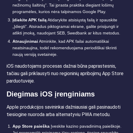
nežinomų šaltinių“. Tai įprasta praktika diegiant lošimų
programėles, kurios nėra talpinamos Google Play.
Įdiekite APK failą
Atidarykite atsisiųstą failą ir spauskite
„Įdiegti“. Atsiradus piktogramai ekrane, galite prisijungti ir
atlikti įmoką, naudojant SEB, Swedbank ar kitus metodus.
Atnaujinimai
Atminkite, kad APK failai automatiškai
neatsinaujina, todėl rekomenduojama periodiškai tikrinti
naują versiją svetainėje.
iOS naudotojams procesas dažnai būna paprastesnis,
tačiau gali priklausyti nuo regioninių apribojimų App Store
parduotuvėje.
Diegimas iOS įrenginiams
Apple produkcijos savininkai dažniausiai gali pasinaudoti
tiesiogine nuoroda arba alternatyviu PWA metodu.
App Store paieška
Įveskite kazino pavadinimą paieškoje.
Jei programėlė prieinama jūsų regione, tiesiog spauskite