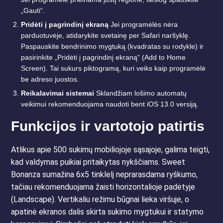
„Gauti“.
Pridėti į pagrindinį ekraną
Jei programėlės nėra
parduotuvėje, atidarykite svetainę per Safari naršyklę.
Paspauskite bendrinimo mygtuką (kvadratas su rodykle) ir
pasirinkite „Pridėti į pagrindinį ekraną“ (Add to Home
Screen). Tai sukurs piktogramą, kuri veiks kaip programėlė
be adreso juostos.
Reikalavimai sistemai
Sklandžiam lošimo automatų
veikimui rekomenduojama naudoti bent iOS 13.0 versiją.
Funkcijos ir vartotojo patirtis
Atlikus apie 500 sukimų mobiliojoje sąsajoje, galima teigti,
kad valdymas puikiai pritaikytas nykščiams. Sweet
Bonanza sumažina 6x5 tinklelį neprarasdama ryškumo,
tačiau rekomenduojama žaisti horizontalioje padėtyje
(Landscape). Vertikaliu režimu būgnai lieka viršuje, o
apatinė ekranos dalis skirta sukimo mygtukui ir statymo