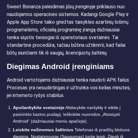
Sweet Bonanza paleidimas jūsų įrenginyje priklauso nuo
naudojamos operacinės sistemos. Kadangi Google Play ir
Apple App Store taiko griežtas taisykles azartinių lošimų
programėlėms, oficialią programinę įrangą dažniausiai
tenka siųstis tiesiogiai iš operatoriaus svetainės. Tai
standartinė procedūra, tačiau būtina užtikrinti, kad failai
būtų siunčiami tik iš saugių, licencijuotų šaltinių.
Diegimas Android įrenginiams
Android vartotojams dažniausiai tenka naudoti APK failus.
Procesas yra nesudėtingas ir užtrunka vos kelias minutes,
jei interneto ryšys stabilus.
Apsilankykite svetainėje
Atidarykite naršyklę ir eikite į
pasirinkto kazino puslapį. Ieškokite nuorodos „Atsisiųsti
Android“ (dažniausiai meniu apačioje).
Leiskite nežinomus šaltinius
Telefonas iš pradžių blokuos
diegimą. Nustatymuose (Saugumas) turite leisti „Diegti iš