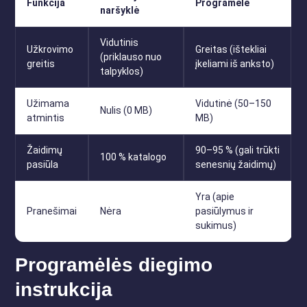
Funkcija
Programėlė
naršyklė
Vidutinis
Užkrovimo
Greitas (ištekliai
(priklauso nuo
greitis
įkeliami iš anksto)
talpyklos)
Užimama
Vidutinė (50–150
Nulis (0 MB)
atmintis
MB)
Žaidimų
90–95 % (gali trūkti
100 % katalogo
pasiūla
senesnių žaidimų)
Yra (apie
Pranešimai
Nėra
pasiūlymus ir
sukimus)
Programėlės diegimo
instrukcija